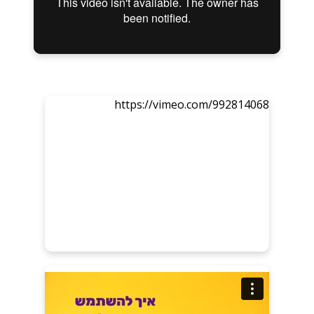
https://vimeo.com/992814068