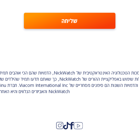
כשאתם ילדים אין דבר כזה מספיק ניקלודיאון. בזכות הטכנולוגיה האינטראקטי
ארוכה והכיף לא נגמר. תוכניות המינוי כוללות שימוש באפליקציית ההורים של ch
NickWatch והאביזרים הנלווים והיא האחראית הבלעדית לכל היבטי הרכישה.