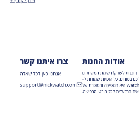
צירוף קובץ +
אודות החנות
צרו איתנו קשר
בית של NickWatch, הדמויות שהם הכי אוהבים תמיד מוכנות לשחק! רשימת המשחקים
אנחנו כאן לכל שאלה
NickWat, כך שאתם תדעו תמיד שהילדים שלכם בטוחים. כל הזכויות שמורות ל-
support@nickwatch.com
Viacom International Inc 2022. הלוגו והדמויות השונות הם סימנים מסחריים של Viacom International Inc. חברת Watchinu היא המפיקה והמוכרת של